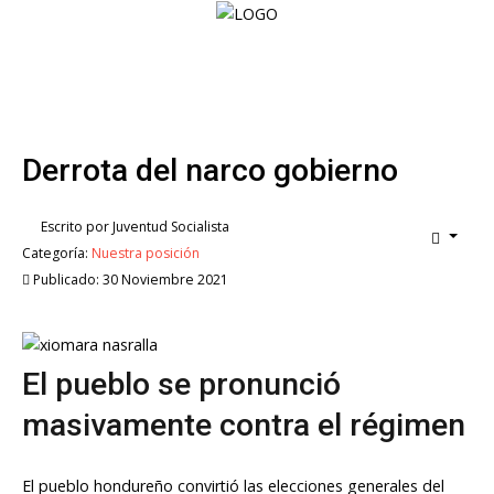
Home
Nuestra
Derrota del narco gobierno
voz
Las
Escrito por
Juventud Socialista
Rojas
Categoría:
Nuestra posición
Publicado: 30 Noviembre 2021
La
Mochila
Librero
El pueblo se pronunció
SoB
masivamente contra el régimen
Internacional
Fotos
El pueblo hondureño convirtió las elecciones generales del