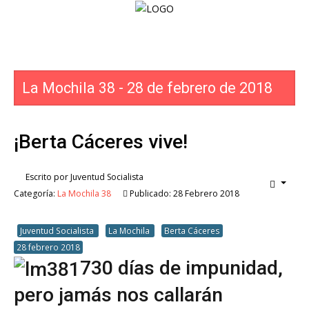
Home
La Mochila 38 - 28 de febrero de 2018
Nuestra
voz
¡Berta Cáceres vive!
Las
Rojas
Escrito por
Juventud Socialista
La
Categoría:
La Mochila 38
Publicado: 28 Febrero 2018
Mochila
Librero
Juventud Socialista
La Mochila
Berta Cáceres
28 febrero 2018
SoB
730 días de impunidad,
Internacional
pero jamás nos callarán
Fotos